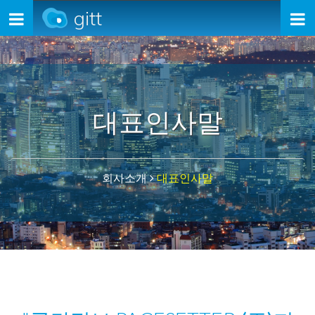
gitt
Toggle
navigation
대표인사말
회사소개
대표인사말