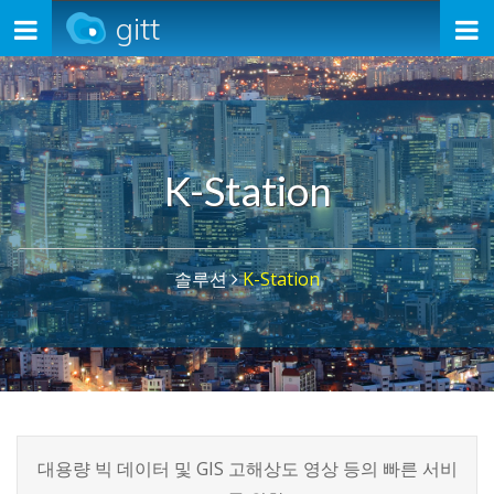
gitt
Toggle
navigation
K-Station
솔루션
K-Station
대용량 빅 데이터 및 GIS 고해상도 영상 등의 빠른 서비